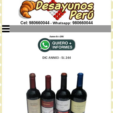
Cel: 980660044
980660044
- Whatsapp:
Antes S/. 298
DIC ANN03 - S/. 244