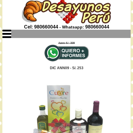
Cel: 980660044
980660044
- Whatsapp:
Antes S/. 309
DIC ANN09 - S/. 253