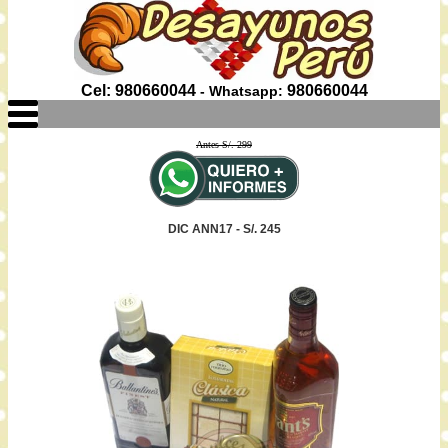
Cel: 980660044
980660044
- Whatsapp:
Antes S/. 299
DIC ANN17 - S/. 245