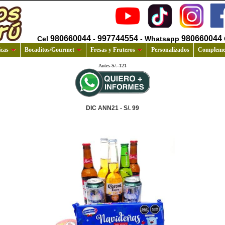
980660044
997744554
980660044
Cel
-
- Whatsapp
cas
Bocaditos/Gourmet
Fresas y Fruteros
Personalizados
Compleme
Antes S/. 121
DIC ANN21 - S/. 99