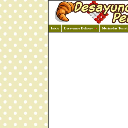
Inicio
Desayunos Delivery
Meriendas Temati