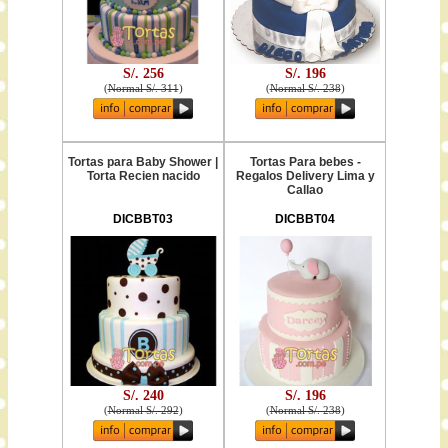
S/. 256
S/. 196
(
Normal S/. 311
)
(
Normal S/. 238
)
Tortas para Baby Shower |
Tortas Para bebes -
Torta Recien nacido
Regalos Delivery Lima y
Callao
DICBBT03
DICBBT04
S/. 240
S/. 196
(
Normal S/. 292
)
(
Normal S/. 238
)