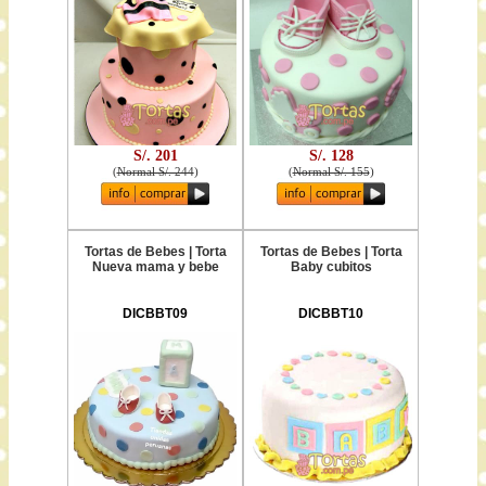
S/. 201
S/. 128
(
Normal S/. 244
)
(
Normal S/. 155
)
Tortas de Bebes | Torta
Tortas de Bebes | Torta
Nueva mama y bebe
Baby cubitos
DICBBT09
DICBBT10