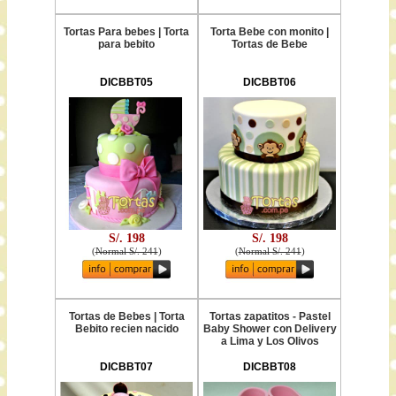
Tortas Para bebes | Torta
Torta Bebe con monito |
para bebito
Tortas de Bebe
DICBBT05
DICBBT06
S/. 198
S/. 198
(
Normal S/. 241
)
(
Normal S/. 241
)
Tortas de Bebes | Torta
Tortas zapatitos - Pastel
Bebito recien nacido
Baby Shower con Delivery
a Lima y Los Olivos
DICBBT07
DICBBT08