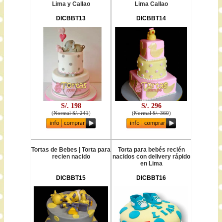
Lima y Callao
Lima Callao
DICBBT13
DICBBT14
S/. 198
S/. 296
(
Normal S/. 241
)
(
Normal S/. 360
)
Tortas de Bebes | Torta para
Torta para bebés recién
recien nacido
nacidos con delivery rápido
en Lima
DICBBT15
DICBBT16