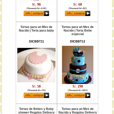
S/. 98
S/. 68
(
Normal S/. 119
)
(
Normal S/. 82
)
Tortas para un Mes de
Tortas para un Mes de
Nacido | Torta para baby
Nacido | Torta Bebe
especial
DICBBT11
DICBBT12
S/. 58
S/. 298
(
Normal S/. 70
)
(
Normal S/. 363
)
Tortas de Bebes y Baby
Tortas para un Mes de
shower Regalos Delivery
Nacido y Regalos Delivery